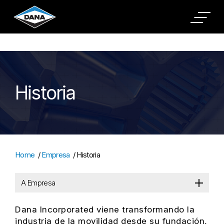
Cookies Settings
Historia
Home
/
Empresa
/
Historia
A Empresa
Dana Incorporated viene transformando la
industria de la movilidad desde su fundación,