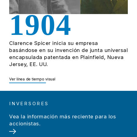
1904
1967
Clarence Spicer inicia su empresa
Dana experimenta con conceptos de
basándose en su invención de junta universal
transmisión para vehículos eléctricos
encapsulada patentada en Plainfield, Nueva
décadas antes de que se produjeran los
Jersey, EE. UU.
coches eléctricos e híbridos.
Ver línea de tiempo visual
Ver línea de tiempo visual
INVERSORES
Vea la información más reciente para los
accionistas.