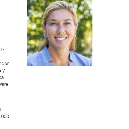
de
icios
l y
da
tware
l
2.000