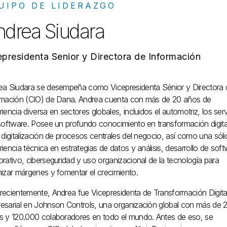
UIPO DE LIDERAZGO
ndrea Siudara
epresidenta Senior y Directora de Información
ea Siudara se desempeña como Vicepresidenta Sénior y Directora 
rmación (CIO) de Dana. Andrea cuenta con más de 20 años de
iencia diversa en sectores globales, incluidos el automotriz, los serv
 software. Posee un profundo conocimiento en transformación digita
 digitalización de procesos centrales del negocio, así como una sóli
iencia técnica en estrategias de datos y análisis, desarrollo de sof
rativo, ciberseguridad y uso organizacional de la tecnología para
mizar márgenes y fomentar el crecimiento.
recientemente, Andrea fue Vicepresidenta de Transformación Digita
esarial en Johnson Controls, una organización global con más de 
s y 120.000 colaboradores en todo el mundo. Antes de eso, se