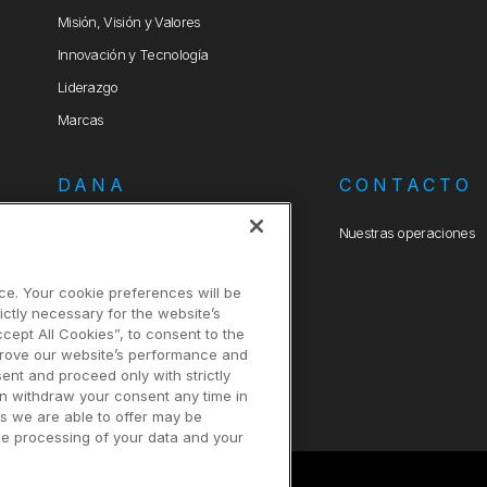
Misión, Visión y Valores
Innovación y Tecnología
Liderazgo
Marcas
DANA
CONTACTO
Política Integrada de Seguridad,
Nuestras operaciones
Salud, Medio Ambiente y Calidad
Criterios Ambientales para
ce. Your cookie preferences will be
Compras
ictly necessary for the website’s
ccept All Cookies”, to consent to the
prove our website’s performance and
sent and proceed only with strictly
an withdraw your consent any time in
es we are able to offer may be
the processing of your data and your