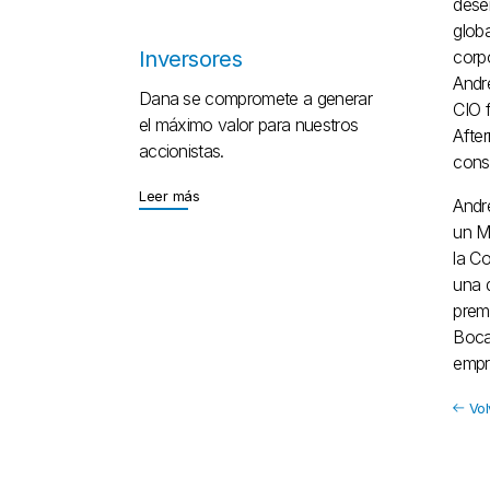
dese
globa
Inversores
corpo
Andr
Dana se compromete a generar
CIO f
el máximo valor para nuestros
Afte
accionistas.
consu
Leer más
Leer más
Andr
un M
la C
una 
prem
Bocar
empr
Vol