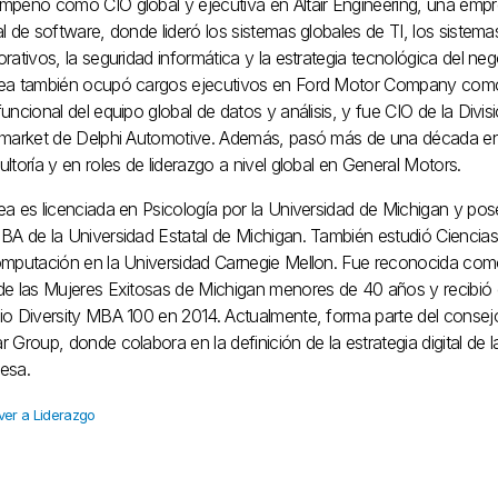
mpeñó como CIO global y ejecutiva en Altair Engineering, una emp
l de software, donde lideró los sistemas globales de TI, los sistema
rativos, la seguridad informática y la estrategia tecnológica del neg
ea también ocupó cargos ejecutivos en Ford Motor Company com
uncional del equipo global de datos y análisis, y fue CIO de la Divis
rmarket de Delphi Automotive. Además, pasó más de una década e
ltoría y en roles de liderazgo a nivel global en General Motors.
ea es licenciada en Psicología por la Universidad de Michigan y po
BA de la Universidad Estatal de Michigan. También estudió Ciencia
omputación en la Universidad Carnegie Mellon. Fue reconocida co
de las Mujeres Exitosas de Michigan menores de 40 años y recibió 
io Diversity MBA 100 en 2014. Actualmente, forma parte del consej
 Group, donde colabora en la definición de la estrategia digital de l
esa.
ver a Liderazgo