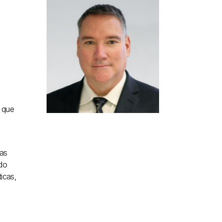
, que
as
do
icas,