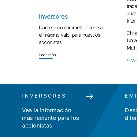
trab
pues
Inversores
Inte
Dana se compromete a generar
Chri
el máximo valor para nuestros
Univ
accionistas.
Mich
Leer más
Leer más
Vol
INVERSORES
EM
Vea la información
Desc
más reciente para los
dife
accionistas.