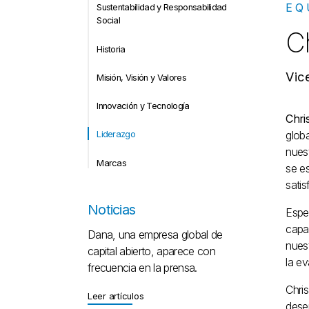
EQ
Sustentabilidad y Responsabilidad
Social
Ch
Historia
Vic
Misión, Visión y Valores
Innovación y Tecnología
Chri
glob
Liderazgo
nuest
Marcas
se es
satis
Noticias
Espe
capa
Dana, una empresa global de
nuest
capital abierto, aparece con
la e
frecuencia en la prensa.
Chri
Leer artículos
Leer artículos
dese