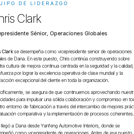
UIPO DE LIDERAZGO
ris Clark
epresidente Sénior, Operaciones Globales
s Clark
se desempeña como vicepresidente senior de operaciones
ales de Dana. En este puesto, Chris continúa construyendo sobre
ra cultura de mejora continua centrada en la seguridad y la calidad
fuerza por lograr la excelencia operativa de clase mundial y la
facción excepcional del cliente en toda la organización.
cíficamente, se asegura de que continuemos aprovechando nuestr
cidades para impulsar una sólida colaboración y compromiso en to
ro entorno de fabricación a través del intercambio de mejores práct
valuación comparativa y la implementación de procesos coherentes.
s llegó a Dana desde Yanfeng Automotive Interiors, donde se
mpeñó como vicepresidente de operaciones. Antes de ese puesto,