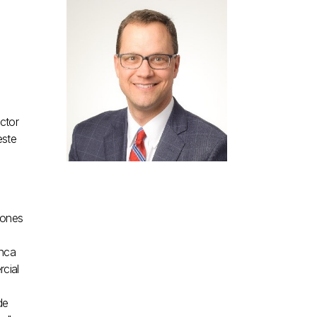
ctor
este
iones
anca
rcial
de