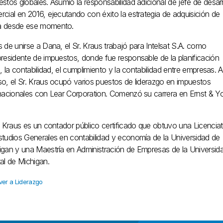
stos globales. Asumió la responsabilidad adicional de jefe de desarr
cial en 2016, ejecutando con éxito la estrategia de adquisición de
 desde ese momento.
 de unirse a Dana, el Sr. Kraus trabajó para Intelsat S.A. como
presidente de impuestos, donde fue responsable de la planificación
l, la contabilidad, el cumplimiento y la contabilidad entre empresas. 
so, el Sr. Kraus ocupó varios puestos de liderazgo en impuestos
rnacionales con Lear Corporation. Comenzó su carrera en Ernst & Y
. Kraus es un contador público certificado que obtuvo una Licencia
studios Generales en contabilidad y economía de la Universidad de
igan y una Maestría en Administración de Empresas de la Universid
al de Michigan.
ver a Liderazgo