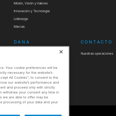
Misión, Visión y Valores
Innovación y Tecnología
Liderazgo
Marcas
DANA
CONTACTO
Política Integrada de Seguridad,
Nuestras operaciones
Salud, Medio Ambiente y Calidad
Criterios Ambientales para
ce. Your cookie preferences will be
Compras
ictly necessary for the website’s
ccept All Cookies”, to consent to the
prove our website’s performance and
sent and proceed only with strictly
an withdraw your consent any time in
es we are able to offer may be
the processing of your data and your