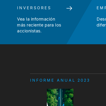
INVERSORES
EM
Vea la información
Desc
más reciente para los
dife
accionistas.
INFORME ANUAL 2023