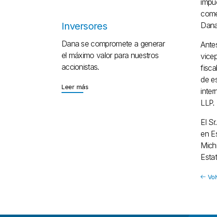
impue
comer
Inversores
Dana
Dana se compromete a generar
Antes
el máximo valor para nuestros
vice
accionistas.
fisca
de e
Leer más
Leer más
inte
LLP.
El Sr
en E
Mich
Estat
Vol