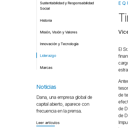
EQ
Sustentabilidad y Responsabilidad
Social
T
Historia
Vic
Misión, Visión y Valores
Innovación y Tecnología
El S
finan
Liderazgo
cargo
Marcas
estra
Ante
Noticias
teso
de te
Dana, una empresa global de
efect
capital abierto, aparece con
de Da
frecuencia en la prensa.
de D
Impu
Leer artículos
Leer artículos