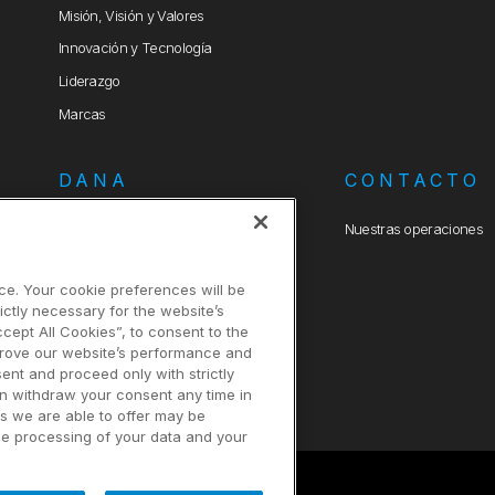
Misión, Visión y Valores
Innovación y Tecnología
Liderazgo
Marcas
DANA
CONTACTO
Política Integrada de Seguridad,
Nuestras operaciones
Salud, Medio Ambiente y Calidad
Criterios Ambientales para
ce. Your cookie preferences will be
Compras
ictly necessary for the website’s
ccept All Cookies”, to consent to the
prove our website’s performance and
sent and proceed only with strictly
an withdraw your consent any time in
es we are able to offer may be
the processing of your data and your