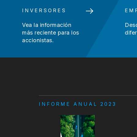
INVERSORES
EM
Vea la información
Desc
más reciente para los
dife
accionistas.
INFORME ANUAL 2023