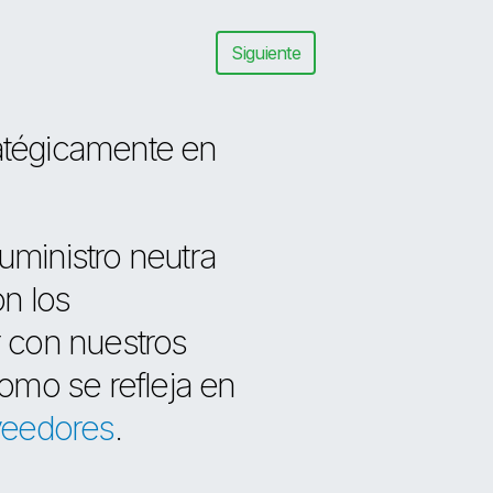
Siguiente
ratégicamente en
ministro neutra
n los
 con nuestros
como se refleja en
veedores
.