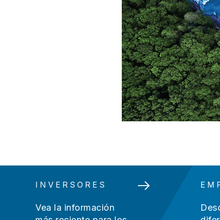
INVERSORES
EM
Vea la información
Desc
más reciente para los
dife