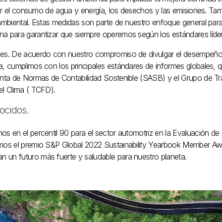
ucir el consumo de agua y energía, los desechos y las emisiones. Ta
 ambiental. Estas medidas son parte de nuestro enfoque general para
a para garantizar que siempre operemos según los estándares lídere
mes. De acuerdo con nuestro compromiso de divulgar el desempeño 
, cumplimos con los principales estándares de informes globales, que
Junta de Normas de Contabilidad Sostenible (SASB) y el Grupo de T
el Clima ( TCFD).
ocidos.
s en el percentil 90 para el sector automotriz en la Evaluación de 
imos el premio S&P Global 2022 Sustainability Yearbook Member Aw
 un futuro más fuerte y saludable para nuestro planeta.