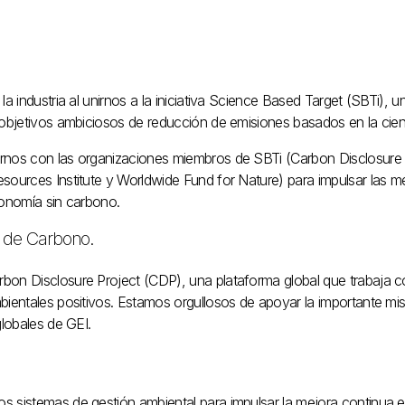
la industria al unirnos a la iniciativa Science Based Target (SBTi), 
objetivos ambiciosos de reducción de emisiones basados ​​en la cien
rnos con las organizaciones miembros de SBTi (Carbon Disclosure
sources Institute y Worldwide Fund for Nature) para impulsar las me
conomía sin carbono.
 de Carbono.
bon Disclosure Project (CDP), una plataforma global que trabaja 
bientales positivos. Estamos orgullosos de apoyar la importante mi
globales de GEI.
 sistemas de gestión ambiental para impulsar la mejora continua e