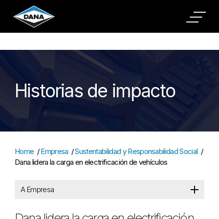
Cookies Settings
Historias de impacto
Home
/
Empresa
/
Sustentabilidad y Responsabilidad Social
/
Dana lidera la carga en electrificación de vehículos
A Empresa
Dana lidera la carga en electrificación