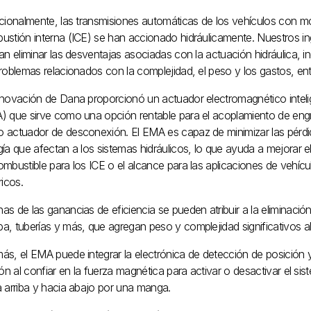
icionalmente, las transmisiones automáticas de los vehículos con m
ustión interna (ICE) se han accionado hidráulicamente. Nuestros in
an eliminar las desventajas asociadas con la actuación hidráulica, in
roblemas relacionados con la complejidad, el peso y los gastos, ent
nnovación de Dana proporcionó un actuador electromagnético inteli
) que sirve como una opción rentable para el acoplamiento de eng
 actuador de desconexión. El EMA es capaz de minimizar las pérdi
ía que afectan a los sistemas hidráulicos, lo que ayuda a mejorar e
mbustible para los ICE o el alcance para las aplicaciones de vehícu
ricos.
s de las ganancias de eficiencia se pueden atribuir a la eliminació
a, tuberías y más, que agregan peso y complejidad significativos al
ás, el EMA puede integrar la electrónica de detección de posición 
ión al confiar en la fuerza magnética para activar o desactivar el si
a arriba y hacia abajo por una manga.