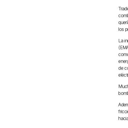
Trad
comb
querí
los p
La i
(EMA
como
energ
de co
eléct
Mucha
bomb
Adem
fricc
haci