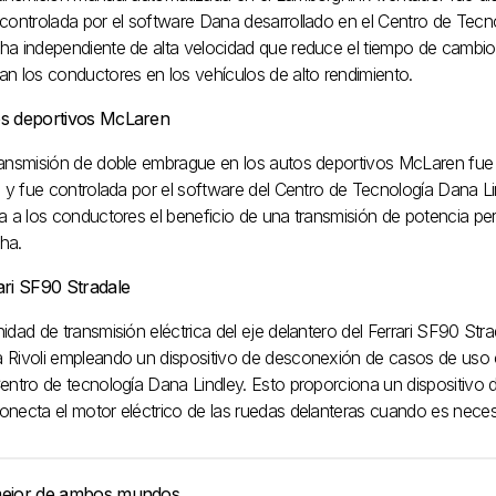
 controlada por el software Dana desarrollado en el Centro de Tecn
ha independiente de alta velocidad que reduce el tiempo de cambio 
an los conductores en los vehículos de alto rendimiento.
s deportivos McLaren
ransmisión de doble embrague en los autos deportivos McLaren fue
i y fue controlada por el software del Centro de Tecnología Dana L
a a los conductores el beneficio de una transmisión de potencia perf
ha.
ari SF90 Stradale
idad de transmisión eléctrica del eje delantero del Ferrari SF90 Str
 Rivoli empleando un dispositivo de desconexión de casos de uso 
entro de tecnología Dana Lindley. Esto proporciona un dispositivo d
onecta el motor eléctrico de las ruedas delanteras cuando es necesa
ejor de ambos mundos