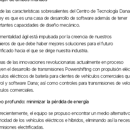
de las características sobresalientes del Centro de Tecnología Dana
ley es que es una casa de desarrollo de software además de tener
rtantes capacidades de diseño mecánico.
mentalidad ágil está impulsada por la creencia de nuestros
nieros de que debe haber mejores soluciones para el futuro
rificado hacia el que se dirige nuestra industria.
nas de las innovaciones revolucionarias actualmente en proceso
yen el desarrollo de transmisiones Powershifting con propulsión eléc
ulos eléctricos de batería para clientes de vehículos comerciales q
ol y software Dana; así como controles para transmisiones de veloc
culos comerciales.
o profundo: minimizar la pérdida de energía
recientemente, el equipo se propuso encontrar un medio alternativ
ricidad de los vehículos eléctricos e híbridos, eliminando así la nece
misiones electrificadas.