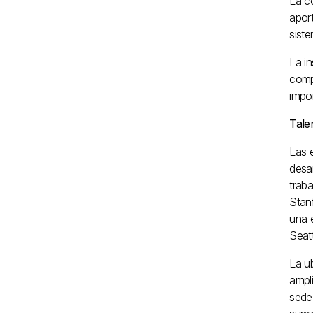
La c
aport
siste
La i
comp
impor
Tale
Las 
desa
trab
Stan
una 
Seatt
La u
ampl
sede