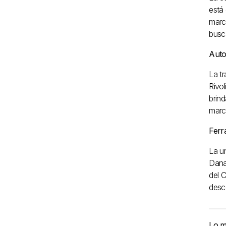
está
marc
busc
Auto
La t
Rivol
brind
marc
Ferr
La un
Dana
del C
desc
Lo m