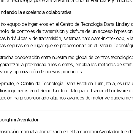
nistrar tecnología pionera a la Fórmula Uno, la Fórmula E y muchos 
ndiendo la excelencia colaborativa
tro equipo de ingenieros en el Centro de Tecnología Dana Lindley d
rollo de controles de transmisión y disfruta de un acceso impresion
as hidráulicas y de transmisión; sistemas hardware-in-the-loop; y la
bas seguras en el lugar que se proporcionan en el Parque Tecnológ
strecha cooperación entre nuestra red global de centros tecnológi
garantizar la proximidad a los clientes, emplea los métodos de star
 valor y optimización de nuevos productos.
jemplo, el Centro de Tecnología Dana Rivoli en Turín, Italia, es un
ros ingenieros en el Reino Unido e Italia para diseñar el hardware d
ucción ha proporcionado algunos avances de motor verdaderamente
orghini Aventador
ransmisión manual automatizada en el Lamborghini Aventador fue di