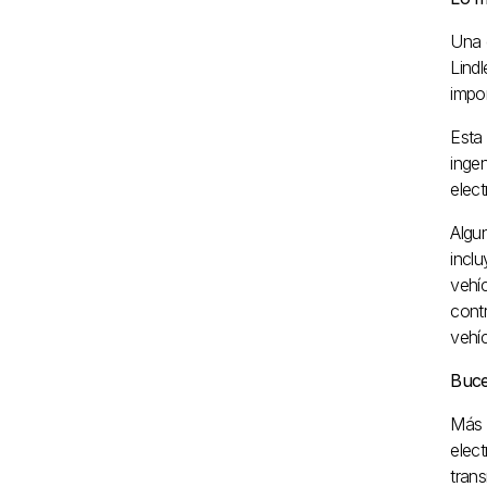
Una 
Lind
impo
Esta 
inge
elect
Algu
inclu
vehíc
contr
vehí
Buce
Más 
elect
trans