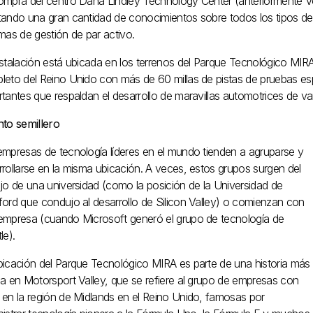
ompra del centro Dana Lindley Technology Center (anteriormente Voc
ando una gran cantidad de conocimientos sobre todos los tipos de tr
mas de gestión de par activo.
nstalación está ubicada en los terrenos del Parque Tecnológico MI
leto del Reino Unido con más de 60 millas de pistas de pruebas esp
tantes que respaldan el desarrollo de maravillas automotrices de va
nto semillero
empresas de tecnología líderes en el mundo tienden a agruparse y
rrollarse en la misma ubicación. A veces, estos grupos surgen del
ajo de una universidad (como la posición de la Universidad de
ford que condujo al desarrollo de Silicon Valley) o comienzan con
empresa (cuando Microsoft generó el grupo de tecnología de
le).
bicación del Parque Tecnológico MIRA es parte de una historia más
ia en Motorsport Valley, que se refiere al grupo de empresas con
 en la región de Midlands en el Reino Unido, famosas por