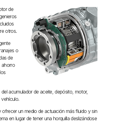
otor de
genieros
cluidos
re otros.
gente
ranajes o
das de
l ahorro
los
n del acumulador de aceite, depósito, motor,
 vehículo.
y ofrecer un medio de actuación más fluido y sin
stema en lugar de tener una horquilla deslizándose