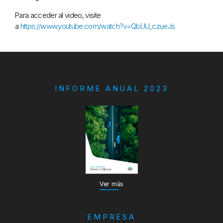
Para acceder al video, visite
a
https://www.youtube.com/watch?v=QbUU_czueJs
INFORME ANUAL 2023
Ver más
EMPRESA