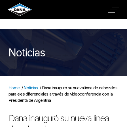
Cookies Settings
Noticias
Home
/
Noticias
/
Dana inauguró su nueva linea de cabezales
para ejes diferenciales a través de videoconferencia con la
Presidenta de Argentina
Dana inauguró su nueva linea