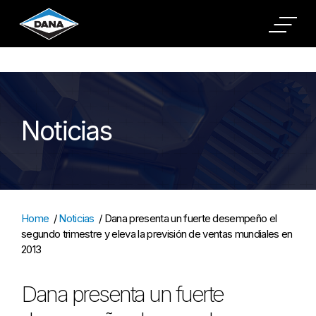
Cookies Settings
Noticias
Home
/
Noticias
/
Dana presenta un fuerte desempeño el
segundo trimestre y eleva la previsión de ventas mundiales en
2013
Dana presenta un fuerte