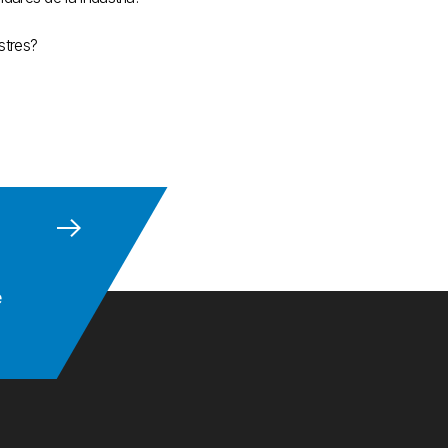
stres?
e