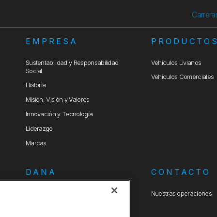
Carrera
EMPRESA
PRODUCTO
Sustentabilidad y Responsabilidad
Vehículos Livianos
Social
Vehículos Comerciales
Historia
Misión, Visión y Valores
Innovación y Tecnología
Liderazgo
Marcas
DANA
CONTACTO
Política Integrada de Seguridad,
Nuestras operaciones
Salud, Medio Ambiente y Calidad
Criterios Ambientales para